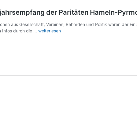
eujahrsempfang der Paritäten Hameln-Pyrm
en aus Gesellschaft, Vereinen, Behörden und Politik waren der Ein
Ein
n Infos durch die …
weiterlesen
Treffen
des
„Sozialen
Hameln“
–
Neujahrsempfang
der
Paritäten
Hameln-
Pyrmont
2026