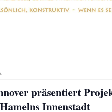
n.
nover präsentiert Projek
 Hamelns Innenstadt