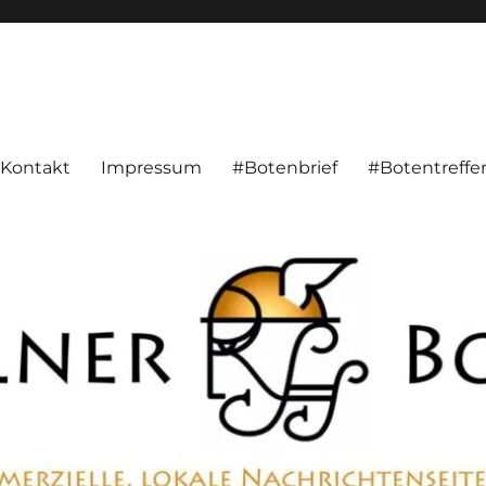
ten aus Hameln und Umgebung beschäftigt. Überparteilich, persönlich, konstruktiv
Kontakt
Impressum
#Botenbrief
#Botentreffe