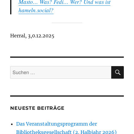
Masto… Was? Fedi… Wer? Und was ist
hameln.social?
Herral, 3,0.12.2025
SU
Suchen
nach:
NEUESTE BEITRÄGE
Das Veranstaltungsprogramm der
Bibliotheksgesellschaft (2. Halbjahr 2026)