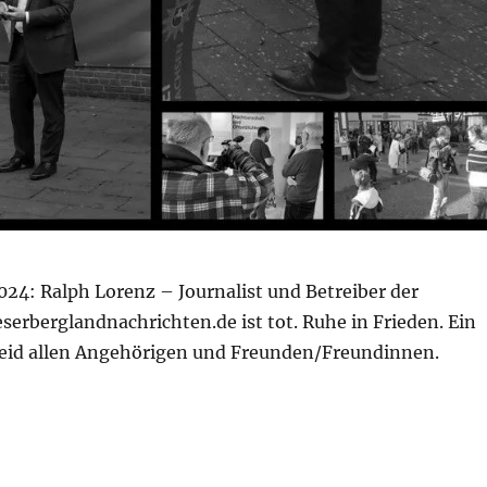
24: Ralph Lorenz – Journalist und Betreiber der
serberglandnachrichten.de ist tot. Ruhe in Frieden. Ein
ileid allen Angehörigen und Freunden/Freundinnen.
: Ruhe in Frieden: Ralph Lorenz ist verstorben“