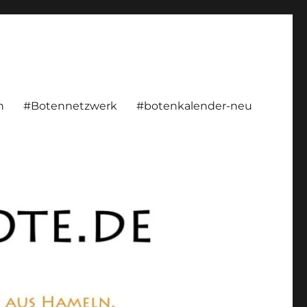
rsönlich, konstruktiv
n
#Botennetzwerk
#botenkalender-neu