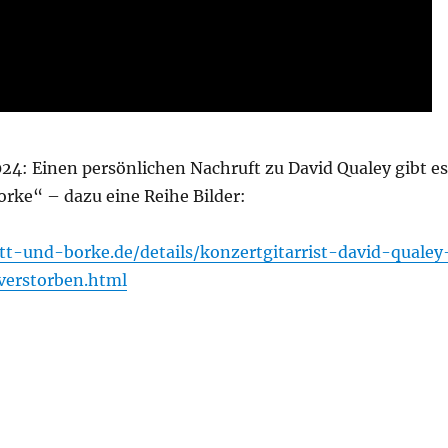
24: Einen persönlichen Nachruft zu David Qualey gibt es
orke“ – dazu eine Reihe Bilder:
tt-und-borke.de/details/konzertgitarrist-david-qualey
verstorben.html