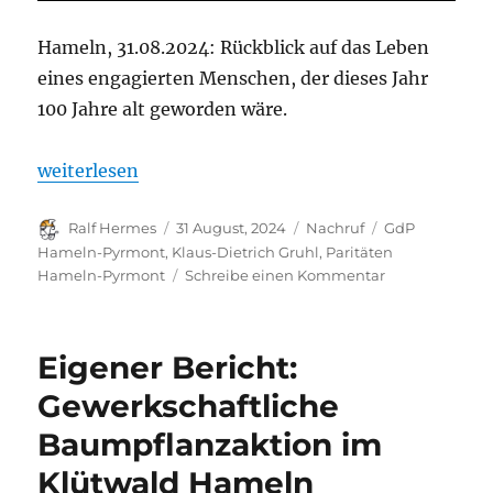
Hameln, 31.08.2024: Rückblick auf das Leben
eines engagierten Menschen, der dieses Jahr
100 Jahre alt geworden wäre.
„Zur Erinnerung an Klaus-Dietrich Gruhl – Polizist
weiterlesen
Autor
Veröffentlicht
Kategorien
Schlagwörter
Ralf Hermes
31 August, 2024
Nachruf
GdP
am
Hameln-Pyrmont
,
Klaus-Dietrich Gruhl
,
Paritäten
zu
Hameln-Pyrmont
Schreibe einen Kommentar
Zur
Erinnerung
an
Eigener Bericht:
Klaus-
Dietrich
Gewerkschaftliche
Gruhl
Baumpflanzaktion im
–
Polizist
Klütwald Hameln
und