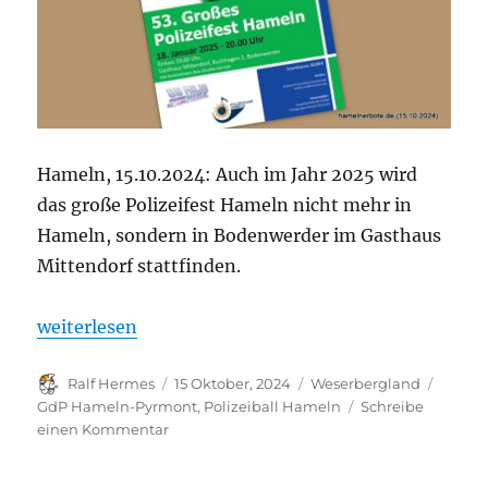
Hameln, 15.10.2024: Auch im Jahr 2025 wird
das große Polizeifest Hameln nicht mehr in
Hameln, sondern in Bodenwerder im Gasthaus
Mittendorf stattfinden.
„Vorankündigung 53. Polizeiball 2025 in Buchhage
weiterlesen
Autor
Veröffentlicht
Kategorien
Schlag
Ralf Hermes
15 Oktober, 2024
Weserbergland
am
GdP Hameln-Pyrmont
,
Polizeiball Hameln
Schreibe
zu
einen Kommentar
Vorankündigung
53.