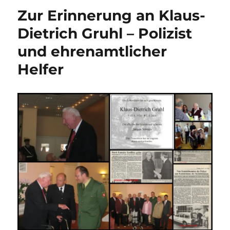
Polizeiball
Zur Erinnerung an Klaus-
2025
in
Dietrich Gruhl – Polizist
Buchhagen
und ehrenamtlicher
Helfer