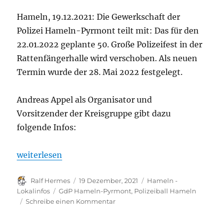
Hameln, 19.12.2021: Die Gewerkschaft der
Polizei Hameln-Pyrmont teilt mit: Das für den
22.01.2022 geplante 50. Große Polizeifest in der
Rattenfängerhalle wird verschoben. Als neuen
Termin wurde der 28. Mai 2022 festgelegt.
Andreas Appel als Organisator und
Vorsitzender der Kreisgruppe gibt dazu
folgende Infos:
„Polizeiball Hameln verschoben.“
weiterlesen
Autor
Veröffentlicht
Kategorien
Ralf Hermes
19 Dezember, 2021
Hameln -
am
Schlagwörter
Lokalinfos
GdP Hameln-Pyrmont
,
Polizeiball Hameln
zu
Schreibe einen Kommentar
Polizeiball