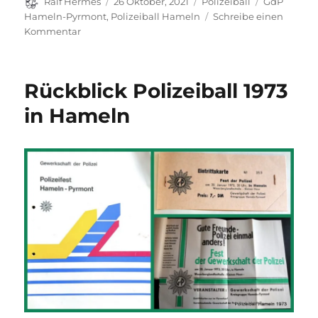
Autor
Veröffentlicht
Kategorien
Schlagwört
Ralf Hermes
26 Oktober, 2021
Polizeiball
GdP
am
Hameln-Pyrmont
,
Polizeiball Hameln
Schreibe einen
zu
Kommentar
Rückblick
Polizeiball
1982
Rückblick Polizeiball 1973
in
Hameln
in Hameln