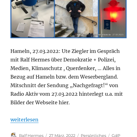
Hameln, 27.03.2022: Ute Ziegler im Gespräch
mit Ralf Hermes über Demokratie + Polizei,
Medien, Klimaschutz , Querdenker, … Alles in
Bezug auf Hameln bzw. dem Weserbergland.
Mitschnitt der Sendung „Nachgefragt!“ von
Radio Aktiv vom 27.03.2022 hinterlegt u.a. mit
Bilder der Webseite hier.
„Persönliches und Hintergründe – Radiogespräch a
weiterlesen
Autor
Veröffentlicht
Kategorien
Schlagwörte
Ralf Hermes
27 März, 2022
Persönliches
GdP