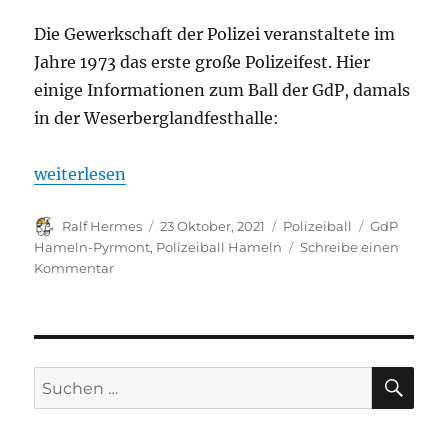
Die Gewerkschaft der Polizei veranstaltete im
Jahre 1973 das erste große Polizeifest. Hier
einige Informationen zum Ball der GdP, damals
in der Weserberglandfesthalle:
„Rückblick Polizeiball 1973 in Hameln“
weiterlesen
Autor
Veröffentlicht
Kategorien
Schlagwört
Ralf Hermes
23 Oktober, 2021
Polizeiball
GdP
am
Hameln-Pyrmont
,
Polizeiball Hameln
Schreibe einen
zu
Kommentar
Rückblick
Polizeiball
1973
in
Hameln
SU
Suchen
nach: