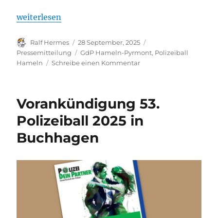
„Einladung: Polizeiball 2026 der GdP Hameln-Pyr
weiterlesen
Autor
Veröffentlicht
Kategorien
Ralf Hermes
28 September, 2025
am
Schlagwörter
Pressemitteilung
GdP Hameln-Pyrmont
,
Polizeiball
zu
Hameln
Schreibe einen Kommentar
Einladung:
Polizeiball
2026
Vorankündigung 53.
der
GdP
Polizeiball 2025 in
Hameln-
Buchhagen
Pyrmont
in
Buchhagen