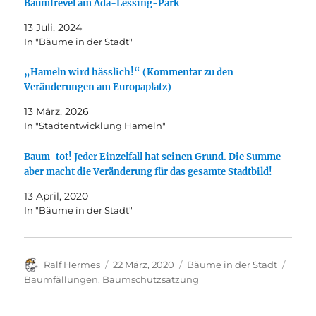
Baumfrevel am Ada-Lessing-Park
13 Juli, 2024
In "Bäume in der Stadt"
„Hameln wird hässlich!“ (Kommentar zu den
Veränderungen am Europaplatz)
13 März, 2026
In "Stadtentwicklung Hameln"
Baum-tot! Jeder Einzelfall hat seinen Grund. Die Summe
aber macht die Veränderung für das gesamte Stadtbild!
13 April, 2020
In "Bäume in der Stadt"
Autor
Veröffentlicht
Kategorien
Schla
Ralf Hermes
22 März, 2020
Bäume in der Stadt
am
Baumfällungen
,
Baumschutzsatzung