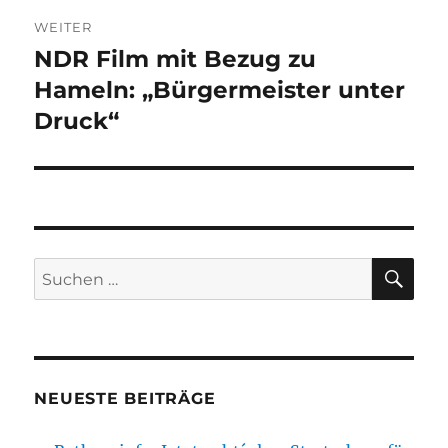
WEITER
NDR Film mit Bezug zu
Nächster
Beitrag:
Hameln: „Bürgermeister unter
Druck“
SU
Suchen
nach:
NEUESTE BEITRÄGE