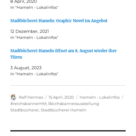
8 April, 2020
In "Hameln - Lokalinfos"
Stadtbücherei Hameln: Graphic Novel im Angebot
12 Dezember, 2021
In "Hameln - Lokalinfos"
Stadtbücherei Hameln öffnet am 8. August wieder ihre
Türen
3 August, 2023
In "Hameln - Lokalinfos"
Autor
Veröffentlicht
Kategorien
Schla
Ralf Hermes
15 April, 2020
Hameln - Lokalinfos
am
#reichsbannerHM
,
Reichsbannerausstellung
Stadtbücherei
,
Stadtbücherei Hameln