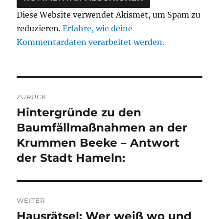
Diese Website verwendet Akismet, um Spam zu
reduzieren.
Erfahre, wie deine
Kommentardaten verarbeitet werden.
Beitragsnavigation
ZURÜCK
Hintergründe zu den
Vorheriger
Beitrag:
Baumfällmaßnahmen an der
Krummen Beeke – Antwort
der Stadt Hameln:
WEITER
Hausrätsel: Wer weiß wo und
Nächster