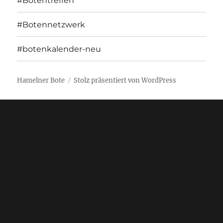
#Botentreffen
#Botennetzwerk
#botenkalender-neu
Hamelner Bote
Stolz präsentiert von WordPress