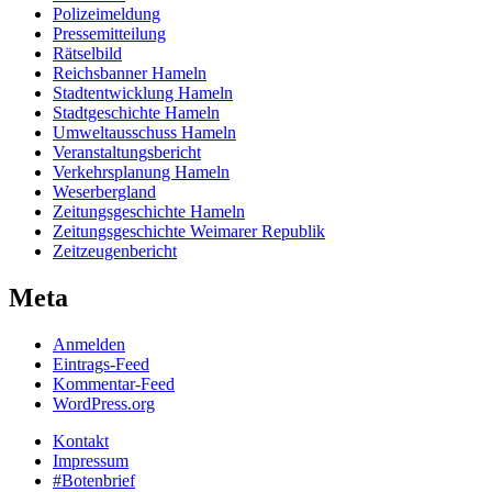
Polizeimeldung
Pressemitteilung
Rätselbild
Reichsbanner Hameln
Stadtentwicklung Hameln
Stadtgeschichte Hameln
Umweltausschuss Hameln
Veranstaltungsbericht
Verkehrsplanung Hameln
Weserbergland
Zeitungsgeschichte Hameln
Zeitungsgeschichte Weimarer Republik
Zeitzeugenbericht
Meta
Anmelden
Eintrags-Feed
Kommentar-Feed
WordPress.org
Kontakt
Impressum
#Botenbrief