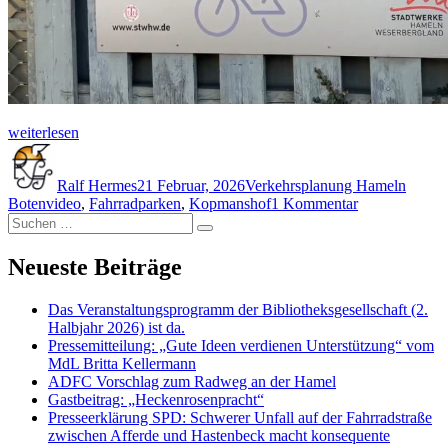
„Botenvideo
weiterlesen
mit
Autor
Veröffentlicht
Kategorien
Schlag
Erläuterung:
am
Die
Ralf Hermes
21 Februar, 2026
Verkehrsplanung Hameln
zu
Fahrradabstellanlage
Botenvideo
,
Fahrradparken
,
Kopmanshof
1 Kommentar
Suchen
Botenvideo
im
Suchen
nach:
mit
Parkhaus
Erläuterung:
Kopmanshof.“
Neueste Beiträge
Die
Fahrradabstell
Das Veranstaltungsprogramm der Bibliotheksgesellschaft (2.
im
Halbjahr 2026) ist da.
Parkhaus
Pressemitteilung: „Gute Ideen verdienen Unterstützung“ vom
Kopmanshof.
MdL Britta Kellermann
ADFC Vorschlag zum Radweg an der Hamel
Gastbeitrag: „Heckenrosenpracht“
Presseerklärung SPD: Schwerer Unfall auf der Fahrradstraße
zwischen Afferde und Hastenbeck macht konsequente