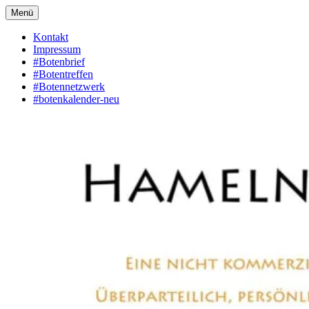
Zum
Menü
Hamelner Bote
Eine private, nicht kommerzielle Seite, die sich mit Lokalnachrichten
Inhalt
aus Hameln und Umgebung beschäftigt. Überparteilich, persönlich,
springen
Kontakt
konstruktiv
Impressum
#Botenbrief
#Botentreffen
#Botennetzwerk
#botenkalender-neu