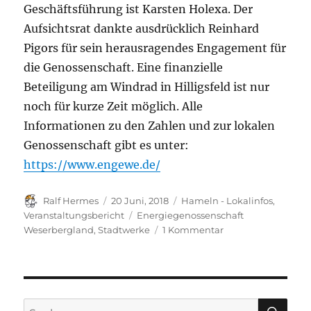
Geschäftsführung ist Karsten Holexa. Der
Aufsichtsrat dankte ausdrücklich Reinhard
Pigors für sein herausragendes Engagement für
die Genossenschaft. Eine finanzielle
Beteiligung am Windrad in Hilligsfeld ist nur
noch für kurze Zeit möglich. Alle
Informationen zu den Zahlen und zur lokalen
Genossenschaft gibt es unter:
https://www.engewe.de/
Autor
Veröffentlicht
Kategorien
Ralf Hermes
20 Juni, 2018
Hameln - Lokalinfos
,
am
Schlagwörter
Veranstaltungsbericht
Energiegenossenschaft
zu
Weserbergland
,
Stadtwerke
1 Kommentar
Kurzbericht
Jahreshauptvers
Energiegenossensc
Hameln
SU
Suchen