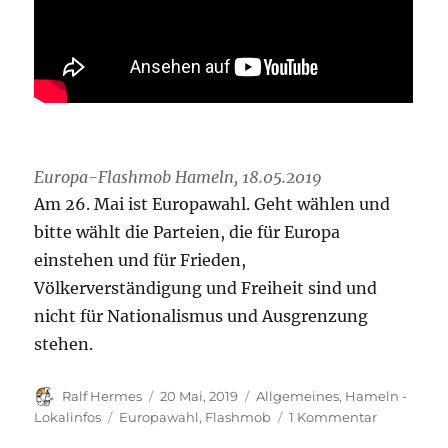
Europa-Flashmob Hameln, 18.05.2019
Am 26. Mai ist Europawahl. Geht wählen und
bitte wählt die Parteien, die für Europa
einstehen und für Frieden,
Völkerverständigung und Freiheit sind und
nicht für Nationalismus und Ausgrenzung
stehen.
Autor
Veröffentlicht
Kategorien
Ralf Hermes
20 Mai, 2019
Allgemeines
,
Hameln -
am
Schlagwörter
zu
Lokalinfos
Europawahl
,
Flashmob
1 Kommentar
Europalie