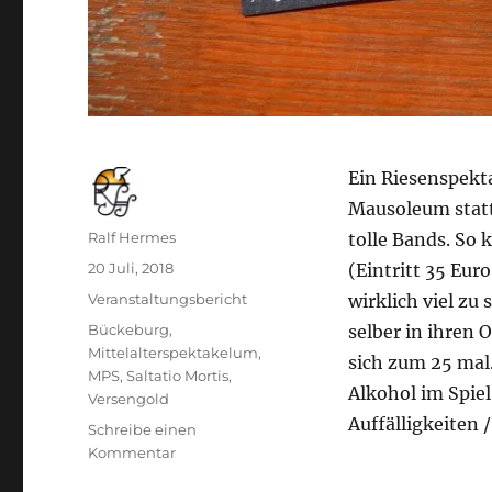
Ein Riesenspekta
Mausoleum statt.
Autor
Ralf Hermes
tolle Bands. So 
Veröffentlicht
20 Juli, 2018
(Eintritt 35 Eur
am
Kategorien
Veranstaltungsbericht
wirklich viel z
Schlagwörter
Bückeburg
,
selber in ihren O
Mittelalterspektakelum
,
sich zum 25 mal
MPS
,
Saltatio Mortis
,
Alkohol im Spie
Versengold
Auffälligkeiten /
Schreibe einen
zu
Kommentar
Mittelalterspektakulum