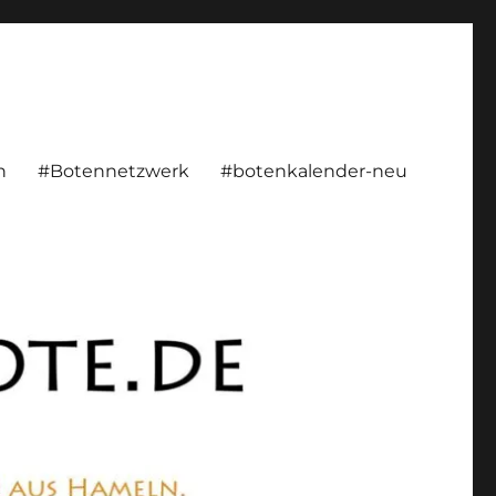
rsönlich, konstruktiv
n
#Botennetzwerk
#botenkalender-neu