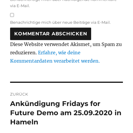
via E-Mail.
Benachrichtige mich über neue Beiträge via E-Mail.
Diese Website verwendet Akismet, um Spam zu
reduzieren.
Erfahre, wie deine
Kommentardaten verarbeitet werden.
Beitragsnavigation
ZURÜCK
Ankündigung Fridays for
Vorheriger
Beitrag:
Future Demo am 25.09.2020 in
Hameln