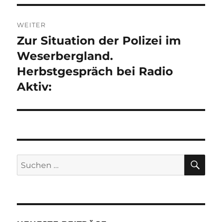
WEITER
Zur Situation der Polizei im
Nächster
Beitrag:
Weserbergland.
Herbstgespräch bei Radio
Aktiv:
SU
Suchen
nach: