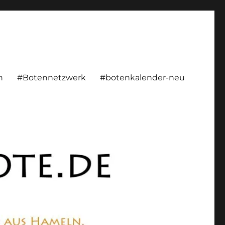
rsönlich, konstruktiv
n
#Botennetzwerk
#botenkalender-neu