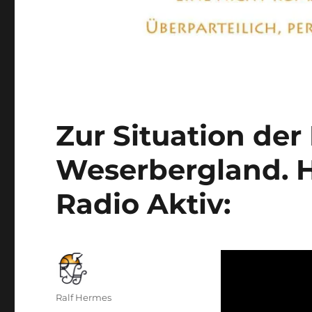
Zur Situation der 
Weserbergland. H
Radio Aktiv:
Autor
Ralf Hermes