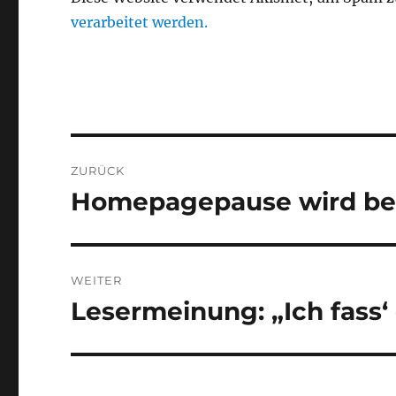
verarbeitet werden.
Beitragsnavigation
ZURÜCK
Homepagepause wird be
Vorheriger
Beitrag:
WEITER
Lesermeinung: „Ich fass‘ 
Nächster
Beitrag: