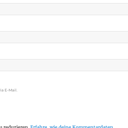
a E-Mail.
u reduzieren.
Erfahre, wie deine Kommentardaten