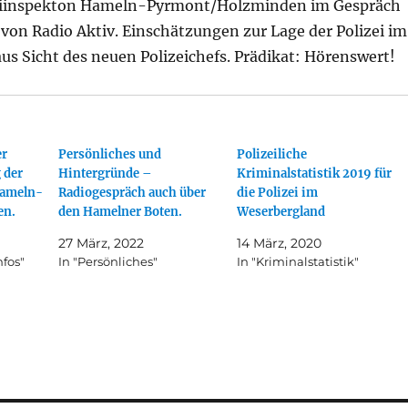
izeiinspekton Hameln-Pyrmont/Holzminden im Gespräch
 von Radio Aktiv. Einschätzungen zur Lage der Polizei im
s Sicht des neuen Polizeichefs. Prädikat: Hörenswert!
er
Persönliches und
Polizeiliche
 der
Hintergründe –
Kriminalstatistik 2019 für
Hameln-
Radiogespräch auch über
die Polizei im
en.
den Hamelner Boten.
Weserbergland
27 März, 2022
14 März, 2020
nfos"
In "Persönliches"
In "Kriminalstatistik"