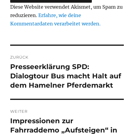
Diese Website verwendet Akismet, um Spam zu
reduzieren.
Erfahre, wie deine
Kommentardaten verarbeitet werden.
Beitragsnavigation
ZURÜCK
Presseerklärung SPD:
Vorheriger
Beitrag:
Dialogtour Bus macht Halt auf
dem Hamelner Pferdemarkt
WEITER
Impressionen zur
Nächster
Beitrag:
Fahrraddemo „Aufsteigen“ in