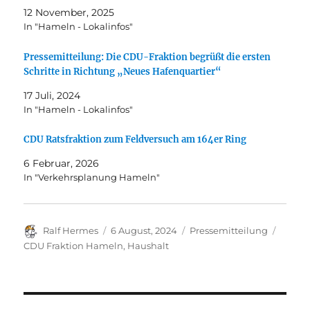
12 November, 2025
In "Hameln - Lokalinfos"
Pressemitteilung: Die CDU-Fraktion begrüßt die ersten
Schritte in Richtung „Neues Hafenquartier“
17 Juli, 2024
In "Hameln - Lokalinfos"
CDU Ratsfraktion zum Feldversuch am 164er Ring
6 Februar, 2026
In "Verkehrsplanung Hameln"
Autor
Veröffentlicht
Kategorien
Schlag
Ralf Hermes
6 August, 2024
Pressemitteilung
am
CDU Fraktion Hameln
,
Haushalt