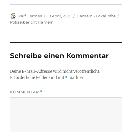
Autor
Veröffentlicht
Kategorien
Schla
Ralf Hermes
18 April, 2019
Hameln - Lokalinfos
am
Polizeibericht Hameln
Schreibe einen Kommentar
Deine E-Mail-Adresse wird nicht veröffentlicht.
Erforderliche Felder sind mit
*
markiert
KOMMENTAR
*