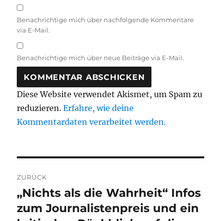
Benachrichtige mich über nachfolgende Kommentare
via E-Mail.
Benachrichtige mich über neue Beiträge via E-Mail.
Diese Website verwendet Akismet, um Spam zu
reduzieren.
Erfahre, wie deine
Kommentardaten verarbeitet werden.
Beitragsnavigation
ZURÜCK
„Nichts als die Wahrheit“ Infos
Vorheriger
Beitrag:
zum Journalistenpreis und ein