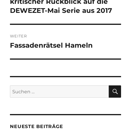
kritischer Rückblick auf die
DEWEZET-Mai Serie aus 2017
WEITER
Fassadenrätsel Hameln
Nächster
Beitrag:
SU
Suchen
nach:
NEUESTE BEITRÄGE