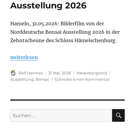
Ausstellung 2026
Hameln, 31.05.2026: Bilderfilm von der
Norddeutsche Bonsai Ausstellung 2026 in der
Zehntscheune des Schloss Hämelschenburg.
„Hämelschenburg: Impressionen Bonsai-Ausstellu
weiterlesen
Autor
Veröffentlicht
Kategorien
Schlagwört
Ralf Hermes
31 Mai, 2026
Weserbergland
am
zu
Ausstellung
,
Bonsai
Schreibe einen Kommentar
Hämelschen
Impressione
Bonsai-
Ausstellung
2026
SU
Suchen
nach: