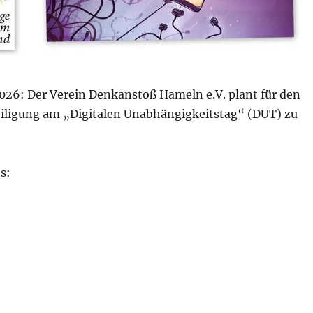
026: Der Verein Denkanstoß Hameln e.V. plant für den
eiligung am „Digitalen Unabhängigkeitstag“ (DUT) zu
s:
g: Digitaler Independence Day – ab Herbst 2026 auch in