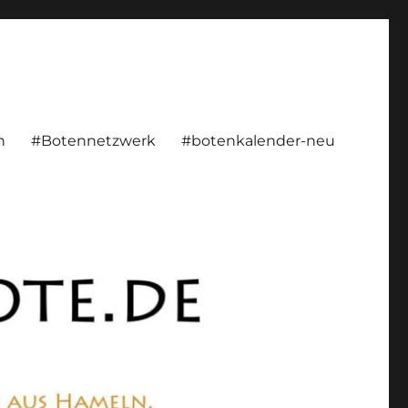
rsönlich, konstruktiv
n
#Botennetzwerk
#botenkalender-neu