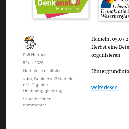
Hameln, 05.07.2
Herbst eine Bet
Autor
Ralf Hermes
organisieren.
Veröffentlicht
5 Juli, 2026
am
Kategorien
Hameln - Lokalinfos
Hintergrundinfo
Schlagwörter
#dut
,
Denkanstoß Hameln
e.V.
,
Digitaler
„In Vorbereitun
weiterlesen
Unabhängigkeitstag
Schreibe einen
zu
Kommentar
In
Vorbereitung:
Digitaler
Independence