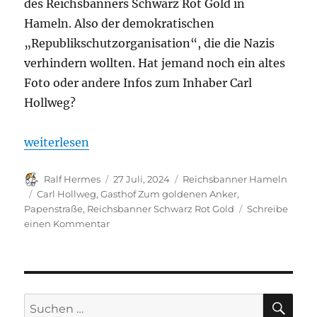
des Reichsbanners Schwarz Rot Gold in
Hameln. Also der demokratischen
„Republikschutzorganisation“, die die Nazis
verhindern wollten. Hat jemand noch ein altes
Foto oder andere Infos zum Inhaber Carl
Hollweg?
„Bilder – Dokumente zum Haus Papenstraße 11 – Ga
weiterlesen
Autor
Veröffentlicht
Kategorien
Ralf Hermes
27 Juli, 2024
Reichsbanner Hameln
am
Schlagwörter
Carl Hollweg
,
Gasthof Zum goldenen Anker
,
Papenstraße
,
Reichsbanner Schwarz Rot Gold
Schreibe
zu
einen Kommentar
Bilder
–
Dokumente
zum
Haus
SU
Suchen
Papenstraße