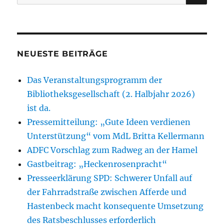
nach:
11
–
Gaststätte
zum
goldenen
NEUESTE BEITRÄGE
Anker
–
Das Veranstaltungsprogramm der
gesucht.
Bibliotheksgesellschaft (2. Halbjahr 2026)
ist da.
Pressemitteilung: „Gute Ideen verdienen
Unterstützung“ vom MdL Britta Kellermann
ADFC Vorschlag zum Radweg an der Hamel
Gastbeitrag: „Heckenrosenpracht“
Presseerklärung SPD: Schwerer Unfall auf
der Fahrradstraße zwischen Afferde und
Hastenbeck macht konsequente Umsetzung
des Ratsbeschlusses erforderlich