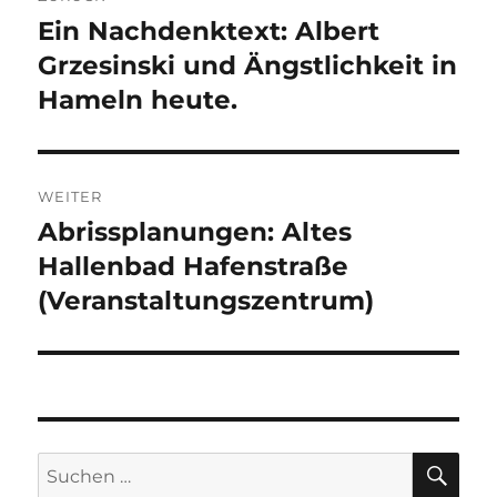
Ein Nachdenktext: Albert
Vorheriger
Beitrag:
Grzesinski und Ängstlichkeit in
Hameln heute.
WEITER
Abrissplanungen: Altes
Nächster
Beitrag:
Hallenbad Hafenstraße
(Veranstaltungszentrum)
SU
Suchen