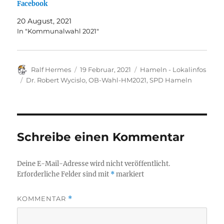
Facebook
20 August, 2021
In "Kommunalwahl 2021"
Autor
Veröffentlicht
Kategorien
Ralf Hermes
19 Februar, 2021
Hameln - Lokalinfos
am
Schlagwörter
Dr. Robert Wycislo
,
OB-Wahl-HM2021
,
SPD Hameln
Schreibe einen Kommentar
Deine E-Mail-Adresse wird nicht veröffentlicht.
Erforderliche Felder sind mit
*
markiert
KOMMENTAR
*