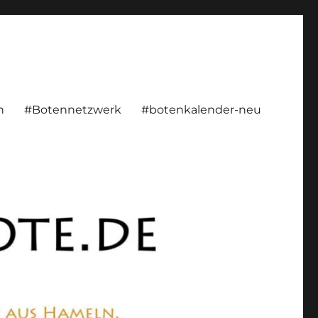
rsönlich, konstruktiv
n
#Botennetzwerk
#botenkalender-neu