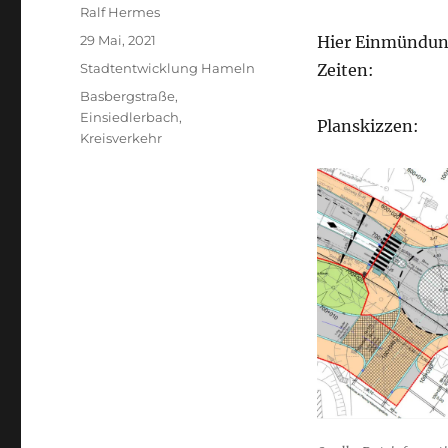
Autor
Ralf Hermes
Veröffentlicht
29 Mai, 2021
Hier Einmündung
am
Kategorien
Stadtentwicklung Hameln
Zeiten:
Schlagwörter
Basbergstraße
,
Einsiedlerbach
,
Planskizzen:
Kreisverkehr