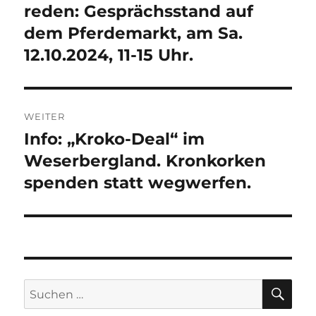
reden: Gesprächsstand auf
dem Pferdemarkt, am Sa.
12.10.2024, 11-15 Uhr.
WEITER
Info: „Kroko-Deal“ im
Nächster
Beitrag:
Weserbergland. Kronkorken
spenden statt wegwerfen.
SU
Suchen
nach: