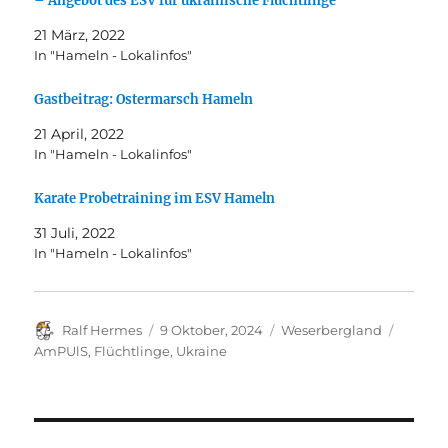
– Angebot des ESV für ukrainische Flüchtlinge
21 März, 2022
In "Hameln - Lokalinfos"
Gastbeitrag: Ostermarsch Hameln
21 April, 2022
In "Hameln - Lokalinfos"
Karate Probetraining im ESV Hameln
31 Juli, 2022
In "Hameln - Lokalinfos"
Autor
Veröffentlicht
Kategorien
Schlag
Ralf Hermes
9 Oktober, 2024
Weserbergland
am
AmPUlS
,
Flüchtlinge
,
Ukraine