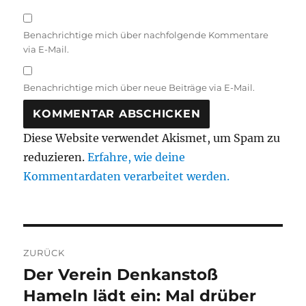
Benachrichtige mich über nachfolgende Kommentare
via E-Mail.
Benachrichtige mich über neue Beiträge via E-Mail.
Diese Website verwendet Akismet, um Spam zu
reduzieren.
Erfahre, wie deine
Kommentardaten verarbeitet werden.
Beitragsnavigation
ZURÜCK
Der Verein Denkanstoß
Vorheriger
Beitrag:
Hameln lädt ein: Mal drüber