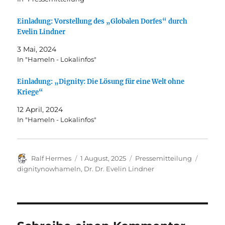
Einladung: Vorstellung des „Globalen Dorfes“ durch
Evelin Lindner
3 Mai, 2024
In "Hameln - Lokalinfos"
Einladung: „Dignity: Die Lösung für eine Welt ohne
Kriege“
12 April, 2024
In "Hameln - Lokalinfos"
Autor
Veröffentlicht
Kategorien
Schlag
Ralf Hermes
1 August, 2025
Pressemitteilung
am
dignitynowhameln
,
Dr. Dr. Evelin Lindner