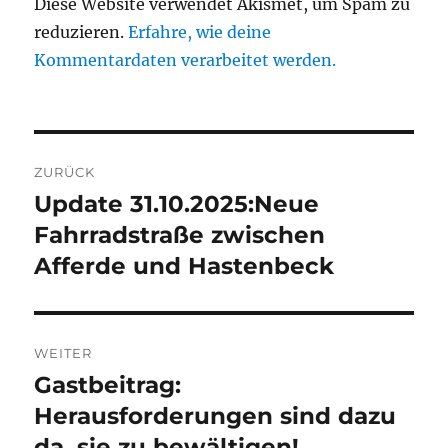
Diese Website verwendet Akismet, um Spam zu
reduzieren.
Erfahre, wie deine
Kommentardaten verarbeitet werden.
Beitragsnavigation
ZURÜCK
Update 31.10.2025:Neue
Vorheriger
Beitrag:
Fahrradstraße zwischen
Afferde und Hastenbeck
WEITER
Gastbeitrag:
Nächster
Beitrag:
Herausforderungen sind dazu
da, sie zu bewältigen!