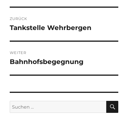
Beitragsnavigation
ZURÜCK
Tankstelle Wehrbergen
Vorheriger
Beitrag:
WEITER
Bahnhofsbegegnung
Nächster
Beitrag:
SU
Suchen
nach: