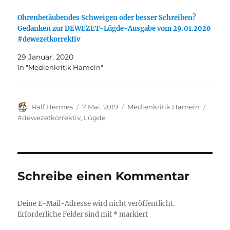
Ohrenbetäubendes Schweigen oder besser Schreiben?
Gedanken zur DEWEZET-Lügde-Ausgabe vom 29.01.2020
#dewezetkorrektiv
29 Januar, 2020
In "Medienkritik Hameln"
Autor
Veröffentlicht
Kategorien
Schla
Ralf Hermes
7 Mai, 2019
Medienkritik Hameln
am
#dewezetkorrektiv
,
Lügde
Schreibe einen Kommentar
Deine E-Mail-Adresse wird nicht veröffentlicht.
Erforderliche Felder sind mit
*
markiert