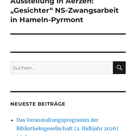
Ausstellung in Aerzen:
Nächster
Beitrag:
„Gesichter“ NS-Zwangsarbeit
in Hameln-Pyrmont
SU
Suchen
nach:
NEUESTE BEITRÄGE
Das Veranstaltungsprogramm der
Bibliotheksgesellschaft (2. Halbjahr 2026)