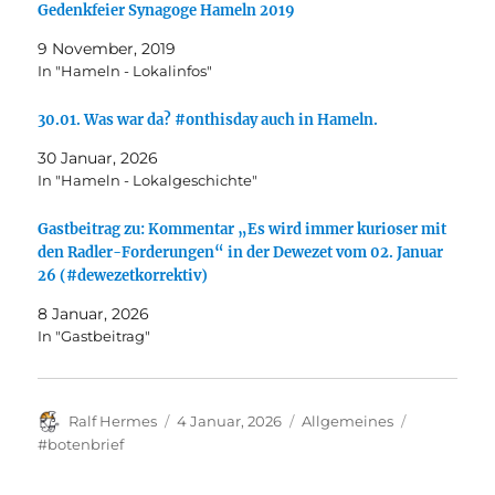
Gedenkfeier Synagoge Hameln 2019
9 November, 2019
In "Hameln - Lokalinfos"
30.01. Was war da? #onthisday auch in Hameln.
30 Januar, 2026
In "Hameln - Lokalgeschichte"
Gastbeitrag zu: Kommentar „Es wird immer kurioser mit
den Radler-Forderungen“ in der Dewezet vom 02. Januar
26 (#dewezetkorrektiv)
8 Januar, 2026
In "Gastbeitrag"
Autor
Veröffentlicht
Kategorien
Schlagwört
Ralf Hermes
4 Januar, 2026
Allgemeines
am
#botenbrief