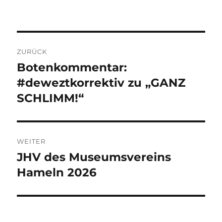
Beitragsnavigation
ZURÜCK
Botenkommentar:
Vorheriger
Beitrag:
#deweztkorrektiv zu „GANZ
SCHLIMM!“
WEITER
JHV des Museumsvereins
Nächster
Beitrag:
Hameln 2026