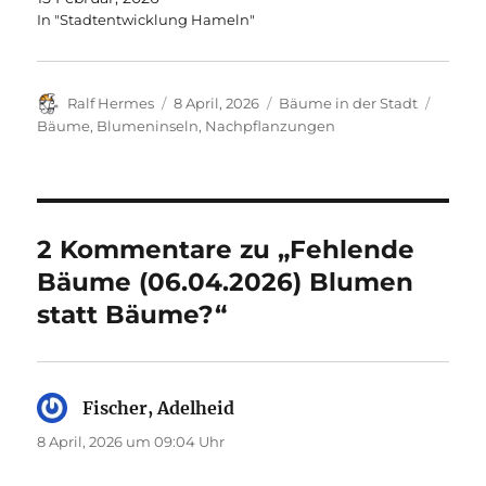
In "Stadtentwicklung Hameln"
Autor
Veröffentlicht
Kategorien
Schlag
Ralf Hermes
8 April, 2026
Bäume in der Stadt
am
Bäume
,
Blumeninseln
,
Nachpflanzungen
2 Kommentare zu „Fehlende
Bäume (06.04.2026) Blumen
statt Bäume?“
Fischer, Adelheid
sagt:
8 April, 2026 um 09:04 Uhr