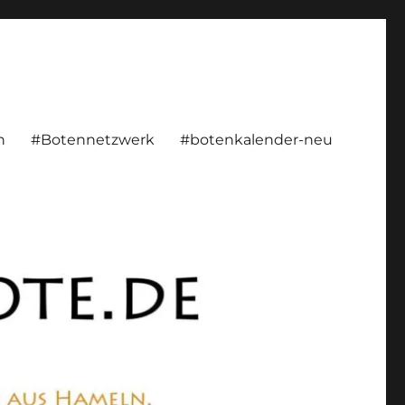
rsönlich, konstruktiv
n
#Botennetzwerk
#botenkalender-neu