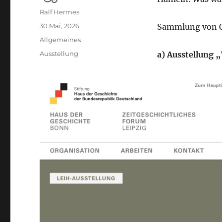
Autor
Ralf Hermes
Veröffentlicht
30 Mai, 2026
Sammlung von O
am
Kategorien
Allgemeines
Schlagwörter
Ausstellung
a) Ausstellung 