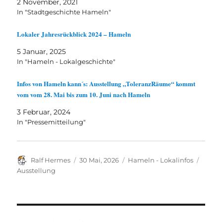
2 November, 2021
In "Stadtgeschichte Hameln"
Lokaler Jahresrückblick 2024 – Hameln
5 Januar, 2025
In "Hameln - Lokalgeschichte"
Infos von Hameln kann´s: Ausstellung „ToleranzRäume“ kommt
vom vom 28. Mai bis zum 10. Juni nach Hameln
3 Februar, 2024
In "Pressemitteilung"
Autor
Veröffentlicht
Kategorien
Schla
Ralf Hermes
30 Mai, 2026
Hameln - Lokalinfos
am
Ausstellung