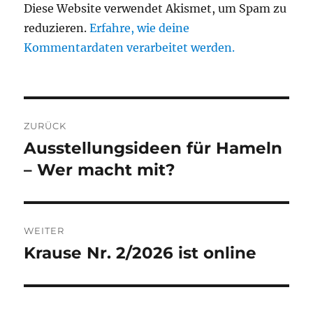
Diese Website verwendet Akismet, um Spam zu
reduzieren.
Erfahre, wie deine
Kommentardaten verarbeitet werden.
Beitragsnavigation
ZURÜCK
Ausstellungsideen für Hameln
Vorheriger
Beitrag:
– Wer macht mit?
WEITER
Krause Nr. 2/2026 ist online
Nächster
Beitrag: