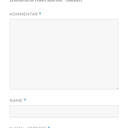
Erforderliche Felder sind mit
*
markiert
KOMMENTAR
*
NAME
*