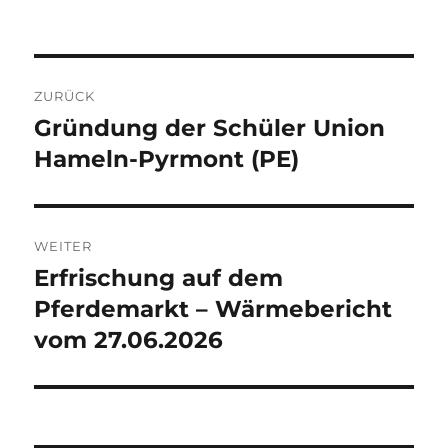
Beitragsnavigation
ZURÜCK
Gründung der Schüler Union
Vorheriger
Beitrag:
Hameln-Pyrmont (PE)
WEITER
Erfrischung auf dem
Nächster
Beitrag:
Pferdemarkt – Wärmebericht
vom 27.06.2026