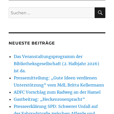
SU
Suchen
nach:
NEUESTE BEITRÄGE
Das Veranstaltungsprogramm der
Bibliotheksgesellschaft (2. Halbjahr 2026)
ist da.
Pressemitteilung: „Gute Ideen verdienen
Unterstützung“ vom MdL Britta Kellermann
ADFC Vorschlag zum Radweg an der Hamel
Gastbeitrag: „Heckenrosenpracht“
Presseerklärung SPD: Schwerer Unfall auf
der Fahrradstraße zwischen Afferde und