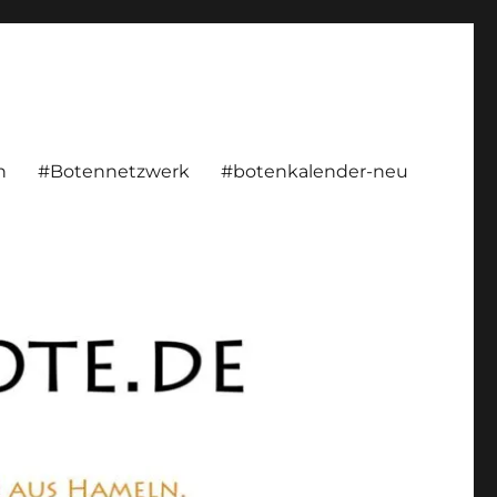
rsönlich, konstruktiv
n
#Botennetzwerk
#botenkalender-neu