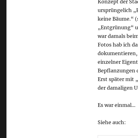
Konzept der Sta
ursprüngelich „F
keine Bäume.“ (
„Entgrünung“ un
war damals beim
Fotos hab ich d
dokumentieren, 
einzelner Eigen
Bepflanzungen d
Erst später mit
der damaligen U
Es war einmal…
Siehe auch: