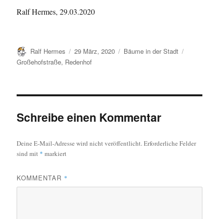
Ralf Hermes, 29.03.2020
Autor
Veröffentlicht
Kategorien
Schlagwört
Ralf Hermes
29 März, 2020
Bäume in der Stadt
am
Großehofstraße
,
Redenhof
Schreibe einen Kommentar
Deine E-Mail-Adresse wird nicht veröffentlicht.
Erforderliche Felder
sind mit
*
markiert
KOMMENTAR
*