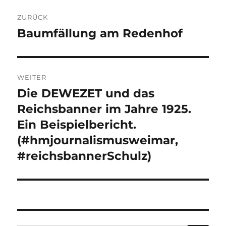
Beitragsnavigation
ZURÜCK
Baumfällung am Redenhof
Vorheriger
Beitrag:
WEITER
Die DEWEZET und das
Nächster
Beitrag:
Reichsbanner im Jahre 1925.
Ein Beispielbericht.
(#hmjournalismusweimar,
#reichsbannerSchulz)