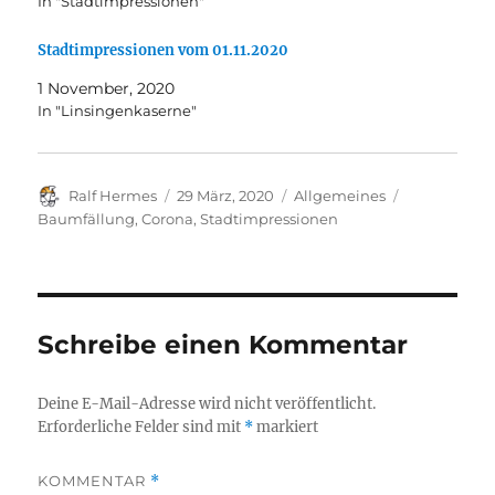
In "Stadtimpressionen"
Stadtimpressionen vom 01.11.2020
1 November, 2020
In "Linsingenkaserne"
Autor
Veröffentlicht
Kategorien
Schlagwörte
Ralf Hermes
29 März, 2020
Allgemeines
am
Baumfällung
,
Corona
,
Stadtimpressionen
Schreibe einen Kommentar
Deine E-Mail-Adresse wird nicht veröffentlicht.
Erforderliche Felder sind mit
*
markiert
KOMMENTAR
*