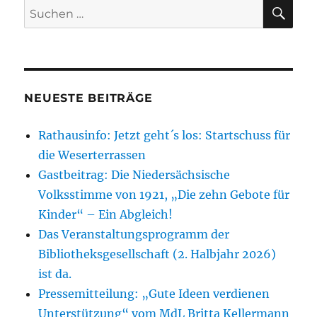
SU
Suchen
nach:
NEUESTE BEITRÄGE
Rathausinfo: Jetzt geht´s los: Startschuss für
die Weserterrassen
Gastbeitrag: Die Niedersächsische
Volksstimme von 1921, „Die zehn Gebote für
Kinder“ – Ein Abgleich!
Das Veranstaltungsprogramm der
Bibliotheksgesellschaft (2. Halbjahr 2026)
ist da.
Pressemitteilung: „Gute Ideen verdienen
Unterstützung“ vom MdL Britta Kellermann