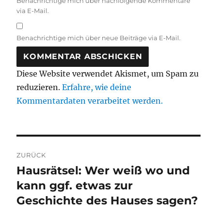
Benachrichtige mich über nachfolgende Kommentare
via E-Mail.
Benachrichtige mich über neue Beiträge via E-Mail.
Diese Website verwendet Akismet, um Spam zu
reduzieren.
Erfahre, wie deine
Kommentardaten verarbeitet werden.
Beitragsnavigation
ZURÜCK
Hausrätsel: Wer weiß wo und
Vorheriger
Beitrag:
kann ggf. etwas zur
Geschichte des Hauses sagen?