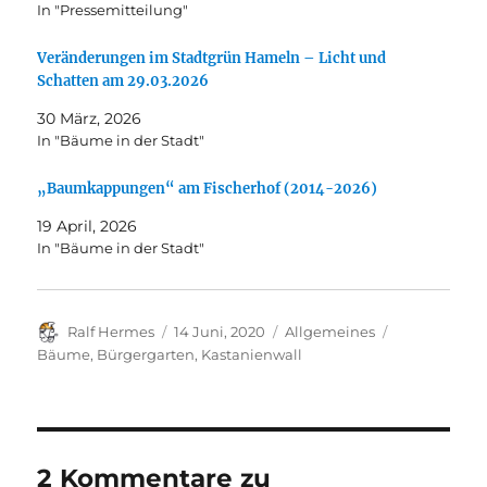
In "Pressemitteilung"
Veränderungen im Stadtgrün Hameln – Licht und
Schatten am 29.03.2026
30 März, 2026
In "Bäume in der Stadt"
„Baumkappungen“ am Fischerhof (2014-2026)
19 April, 2026
In "Bäume in der Stadt"
Autor
Veröffentlicht
Kategorien
Schlagwörte
Ralf Hermes
14 Juni, 2020
Allgemeines
am
Bäume
,
Bürgergarten
,
Kastanienwall
2 Kommentare zu