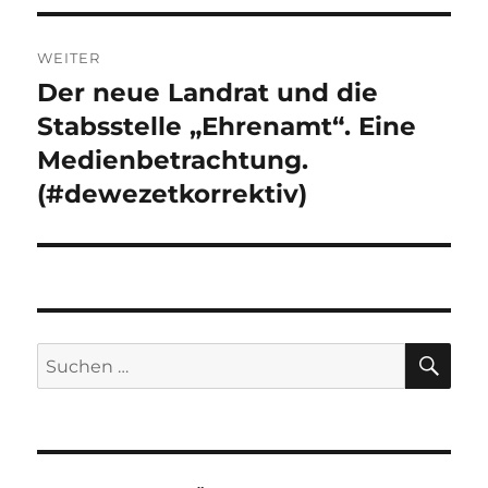
WEITER
Der neue Landrat und die
Nächster
Beitrag:
Stabsstelle „Ehrenamt“. Eine
Medienbetrachtung.
(#dewezetkorrektiv)
SU
Suchen
nach: