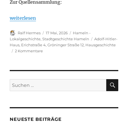
Zur Quellensammlung:
„Hausgeschichte: Erichstraße 4 – „Adolf-Hitler-H
weiterlesen
Autor
Veröffentlicht
Kategorien
Ralf Hermes
17 Mai, 2026
Hameln -
am
Schlagwörter
Lokalgeschichte
,
Stadtgeschichte Hameln
Adolf-Hitler-
Haus
,
Erichstraße 4
,
Gröninger Straße 12
,
Hausgeschichte
zu
2 Kommentare
Hausgeschichte:
Erichstraße
4
–
„Adolf-
SU
Suchen
Hitler-
nach:
Haus“
Hameln
NEUESTE BEITRÄGE