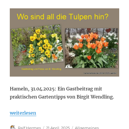
Hameln, 31.04.2025: Ein Gastbeitrag mit
praktischen Gartentipps von Birgit Wendling.
„Wo sind all die Tulpen hin?“
weiterlesen
Autor
Veröffentlicht
Kategorien
Ralf Hermes
21 April, 2025
Allgemeines
,