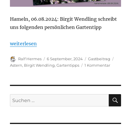
Hameln, 06.08.2024: Birgit Wendling schreibt
uns folgenden persönlichen Gartentipp
„Gastbeitrag: „Augen auf beim Asternkauf!““
weiterlesen
Autor
Veröffentlicht
Kategorien
Schlagw
Ralf Hermes
6 September, 2024
Gastbeitrag
am
zu
Astern
,
Birgit Wendling
,
Gartentipps
1 Kommentar
Gastbeitra
„Augen
auf
beim
Asternkauf
SU
Suchen
nach: