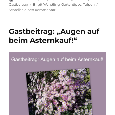
am
Schlagwörter
Gastbeitrag
Birgit Wendling
,
Gartentipps
,
Tulpen
zu
Schreibe einen Kommentar
Wo
sind
all
Gastbeitrag: „Augen auf
die
Tulpen
beim Asternkauf!“
hin?