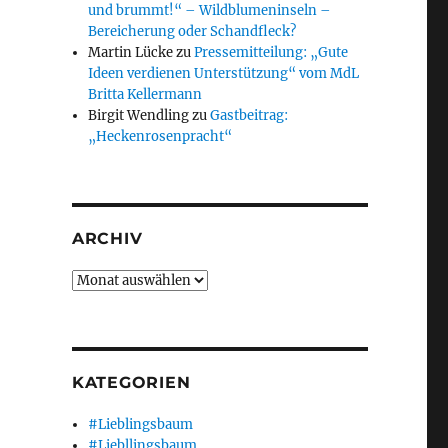
und brummt!“ – Wildblumeninseln –
Bereicherung oder Schandfleck?
Martin Lücke
zu
Pressemitteilung: „Gute
Ideen verdienen Unterstützung“ vom MdL
Britta Kellermann
Birgit Wendling
zu
Gastbeitrag:
„Heckenrosenpracht“
ARCHIV
Archiv
gerhaus in Holtensen“
KATEGORIEN
#Lieblingsbaum
#Liebllingsbaum