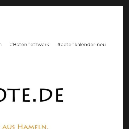
rsönlich, konstruktiv
n
#Botennetzwerk
#botenkalender-neu