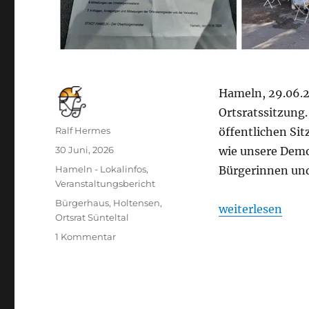
Hameln, 29.06.20
Ortsratssitzung.
Autor
Ralf Hermes
öffentlichen Sit
Veröffentlicht
30 Juni, 2026
wie unsere Demok
am
Kategorien
Hameln - Lokalinfos
,
Bürgerinnen und 
Veranstaltungsbericht
Schlagwörter
Bürgerhaus
,
Holtensen
,
„Ortsratssitzung
weiterlesen
Ortsrat Sünteltal
zu
1 Kommentar
Ortsratssitzung
Sünteltal
und
Besichtigung
des