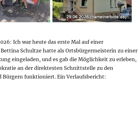
26: Ich war heute das erste Mal auf einer
 Bettina Schultze hatte als Ortsbürgermeisterin zu einer
zung eingeladen, und es gab die Möglichkeit zu erleben,
ratie an der direktesten Schnittstelle zu den
Bürgern funktioniert. Ein Verlaufsbericht:
 Sünteltal und Besichtigung des Baufortschritts im Bür