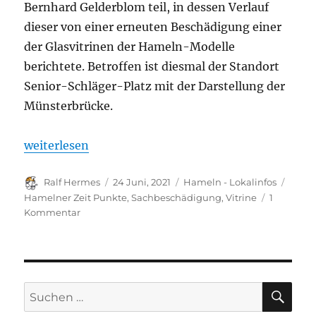
Bernhard Gelderblom teil, in dessen Verlauf
dieser von einer erneuten Beschädigung einer
der Glasvitrinen der Hameln-Modelle
berichtete. Betroffen ist diesmal der Standort
Senior-Schläger-Platz mit der Darstellung der
Münsterbrücke.
„Vandalismusschaden: Weserbrückenmodel abgeba
weiterlesen
Autor
Veröffentlicht
Kategorien
Schla
Ralf Hermes
24 Juni, 2021
Hameln - Lokalinfos
am
Hamelner Zeit Punkte
,
Sachbeschädigung
,
Vitrine
1
zu
Kommentar
Vandalismusschaden:
Weserbrückenmodel
abgebaut.
SU
Suchen
nach: