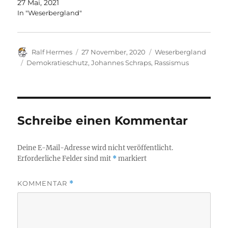
27 Mai, 2021
In "Weserbergland"
Autor
Veröffentlicht
Kategorien
Ralf Hermes
27 November, 2020
Weserbergland
am
Schlagwörter
Demokratieschutz
,
Johannes Schraps
,
Rassismus
Schreibe einen Kommentar
Deine E-Mail-Adresse wird nicht veröffentlicht.
Erforderliche Felder sind mit
*
markiert
KOMMENTAR
*