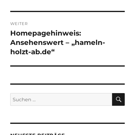
Beitrag:
WEITER
Homepagehinweis:
Nächster
Beitrag:
Ansehenswert – „hameln-
holzt-ab.de“
SU
Suchen
nach: