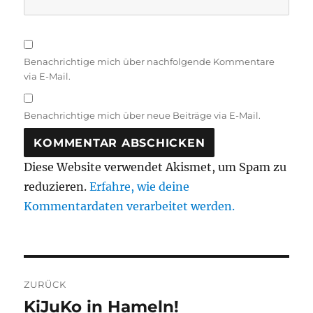
Benachrichtige mich über nachfolgende Kommentare
via E-Mail.
Benachrichtige mich über neue Beiträge via E-Mail.
Diese Website verwendet Akismet, um Spam zu
reduzieren.
Erfahre, wie deine
Kommentardaten verarbeitet werden.
Beitragsnavigation
ZURÜCK
KiJuKo in Hameln!
Vorheriger