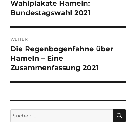
Wahlplakate Hameln:
Vorheriger
Beitrag:
Bundestagswahl 2021
WEITER
Die Regenbogenfahne über
Nächster
Beitrag:
Hameln – Eine
Zusammenfassung 2021
SU
Suchen
nach: