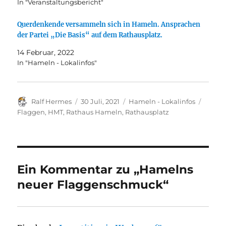
In "Veranstaltungsbericht"
Querdenkende versammeln sich in Hameln. Ansprachen
der Partei „Die Basis“ auf dem Rathausplatz.
14 Februar, 2022
In "Hameln - Lokalinfos"
Autor
Veröffentlicht
Kategorien
Schlag
Ralf Hermes
30 Juli, 2021
Hameln - Lokalinfos
am
Flaggen
,
HMT
,
Rathaus Hameln
,
Rathausplatz
Ein Kommentar zu „Hamelns
neuer Flaggenschmuck“