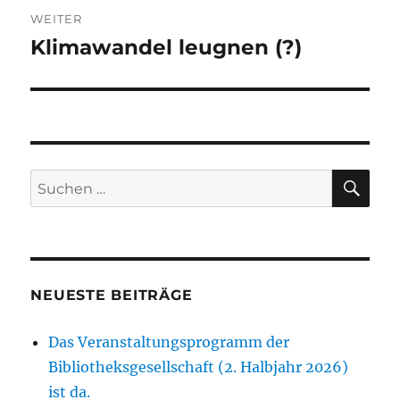
WEITER
Klimawandel leugnen (?)
Nächster
Beitrag:
SU
Suchen
nach:
NEUESTE BEITRÄGE
Das Veranstaltungsprogramm der
Bibliotheksgesellschaft (2. Halbjahr 2026)
ist da.