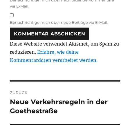
Benachrichtige mich über nachfolgende Kommentare
via E-Mail.
Benachrichtige mich über neue Beiträge via E-Mail.
Diese Website verwendet Akismet, um Spam zu
reduzieren.
Erfahre, wie deine
Kommentardaten verarbeitet werden.
Beitragsnavigation
ZURÜCK
Neue Verkehrsregeln in der
Vorheriger
Beitrag:
Goethestraße