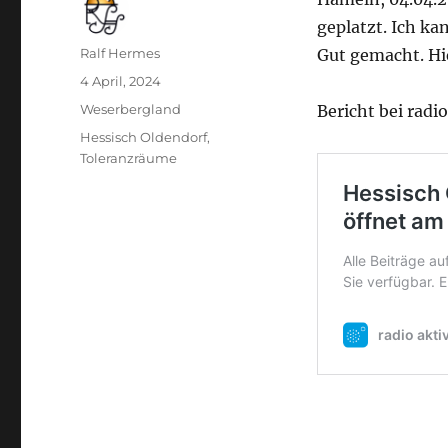
geplatzt. Ich k
Autor
Ralf Hermes
Gut gemacht. Hie
Veröffentlicht
4 April, 2024
am
Kategorien
Weserbergland
Bericht bei radio
Schlagwörter
Hessisch Oldendorf
,
Toleranzräume