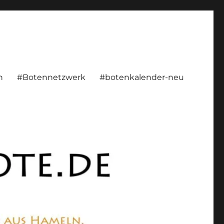
rsönlich, konstruktiv
n
#Botennetzwerk
#botenkalender-neu