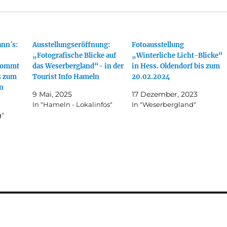
ann´s:
Ausstellungseröffnung:
Fotoausstellung
„Fotografische Blicke auf
„Winterliche Licht-Blicke“
kommt
das Weserbergland“- in der
in Hess. Oldendorf bis zum
s zum
Tourist Info Hameln
20.02.2024
ln
9 Mai, 2025
17 Dezember, 2023
In "Hameln - Lokalinfos"
In "Weserbergland"
g"