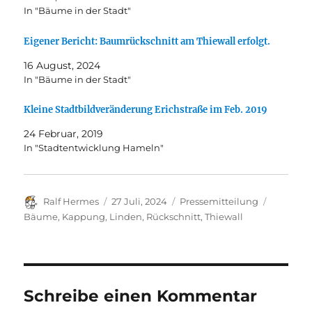
In "Bäume in der Stadt"
Eigener Bericht: Baumrückschnitt am Thiewall erfolgt.
16 August, 2024
In "Bäume in der Stadt"
Kleine Stadtbildveränderung Erichstraße im Feb. 2019
24 Februar, 2019
In "Stadtentwicklung Hameln"
Autor
Veröffentlicht
Kategorien
Schlagwö
Ralf Hermes
27 Juli, 2024
Pressemitteilung
am
Bäume
,
Kappung
,
Linden
,
Rückschnitt
,
Thiewall
Schreibe einen Kommentar