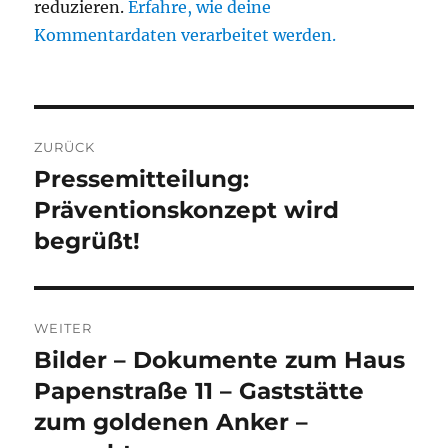
reduzieren.
Erfahre, wie deine
Kommentardaten verarbeitet werden.
Beitragsnavigation
ZURÜCK
Pressemitteilung:
Vorheriger
Beitrag:
Präventionskonzept wird
begrüßt!
WEITER
Bilder – Dokumente zum Haus
Nächster
Beitrag:
Papenstraße 11 – Gaststätte
zum goldenen Anker –