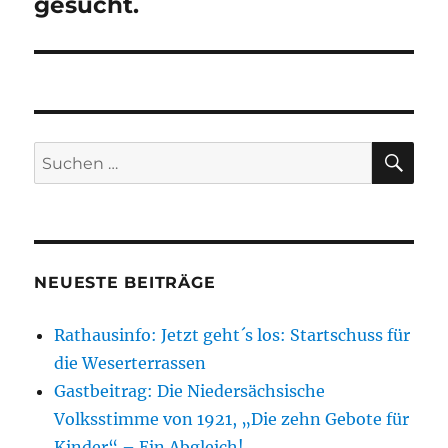
gesucht.
SU
Suchen
nach:
NEUESTE BEITRÄGE
Rathausinfo: Jetzt geht´s los: Startschuss für
die Weserterrassen
Gastbeitrag: Die Niedersächsische
Volksstimme von 1921, „Die zehn Gebote für
Kinder“ – Ein Abgleich!