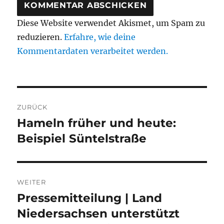
Diese Website verwendet Akismet, um Spam zu
reduzieren.
Erfahre, wie deine
Kommentardaten verarbeitet werden.
Beitragsnavigation
ZURÜCK
Hameln früher und heute:
Vorheriger
Beitrag:
Beispiel Süntelstraße
WEITER
Pressemitteilung | Land
Nächster
Beitrag:
Niedersachsen unterstützt