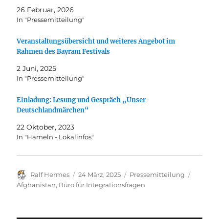
26 Februar, 2026
In "Pressemitteilung"
Veranstaltungsübersicht und weiteres Angebot im
Rahmen des Bayram Festivals
2 Juni, 2025
In "Pressemitteilung"
Einladung: Lesung und Gespräch „Unser
Deutschlandmärchen“
22 Oktober, 2023
In "Hameln - Lokalinfos"
Autor
Veröffentlicht
Kategorien
Schlagw
Ralf Hermes
24 März, 2025
Pressemitteilung
am
Afghanistan
,
Büro für Integrationsfragen