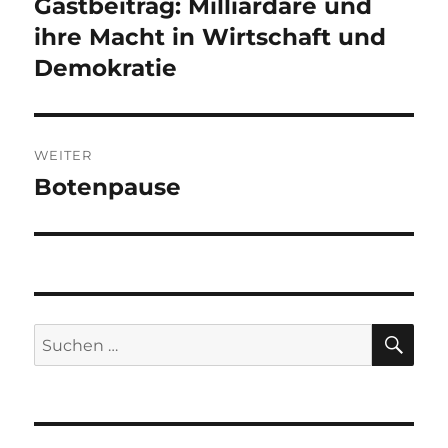
Gastbeitrag: Milliardäre und
Vorheriger
Beitrag:
ihre Macht in Wirtschaft und
Demokratie
WEITER
Botenpause
Nächster
Beitrag:
SU
Suchen
nach: