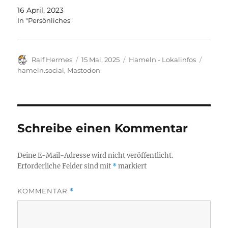
16 April, 2023
In "Persönliches"
Autor
Veröffentlicht
Kategorien
Schlag
Ralf Hermes
15 Mai, 2025
Hameln - Lokalinfos
am
hameln.social
,
Mastodon
Schreibe einen Kommentar
Deine E-Mail-Adresse wird nicht veröffentlicht.
Erforderliche Felder sind mit
*
markiert
KOMMENTAR
*