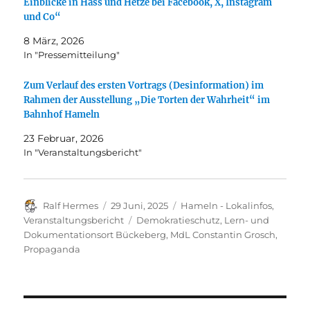
Einblicke in Hass und Hetze bei Facebook, X, Instagram
und Co“
8 März, 2026
In "Pressemitteilung"
Zum Verlauf des ersten Vortrags (Desinformation) im
Rahmen der Ausstellung „Die Torten der Wahrheit“ im
Bahnhof Hameln
23 Februar, 2026
In "Veranstaltungsbericht"
Autor
Veröffentlicht
Kategorien
Ralf Hermes
29 Juni, 2025
Hameln - Lokalinfos
,
am
Schlagwörter
Veranstaltungsbericht
Demokratieschutz
,
Lern- und
Dokumentationsort Bückeberg
,
MdL Constantin Grosch
,
Propaganda