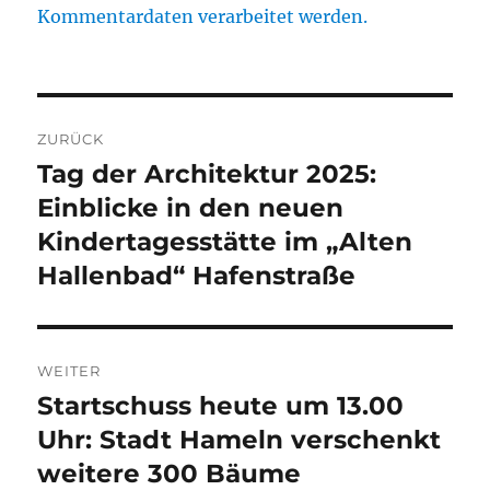
Kommentardaten verarbeitet werden.
Beitragsnavigation
ZURÜCK
Tag der Architektur 2025:
Vorheriger
Beitrag:
Einblicke in den neuen
Kindertagesstätte im „Alten
Hallenbad“ Hafenstraße
WEITER
Startschuss heute um 13.00
Nächster
Beitrag:
Uhr: Stadt Hameln verschenkt
weitere 300 Bäume