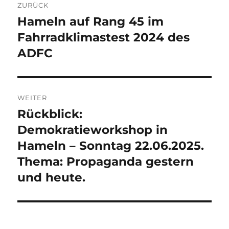
ZURÜCK
Hameln auf Rang 45 im
Vorheriger
Beitrag:
Fahrradklimastest 2024 des
ADFC
WEITER
Rückblick:
Nächster
Beitrag:
Demokratieworkshop in
Hameln – Sonntag 22.06.2025.
Thema: Propaganda gestern
und heute.