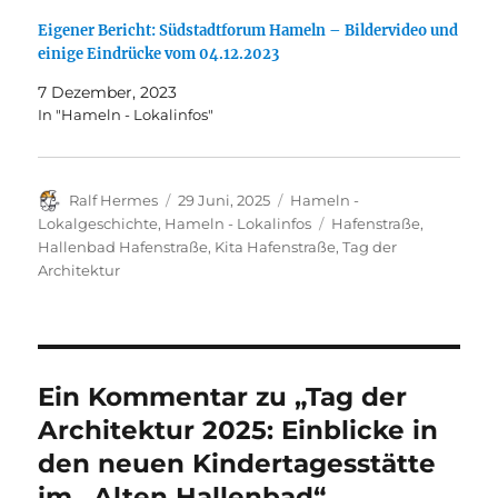
Eigener Bericht: Südstadtforum Hameln – Bildervideo und
einige Eindrücke vom 04.12.2023
7 Dezember, 2023
In "Hameln - Lokalinfos"
Autor
Veröffentlicht
Kategorien
Ralf Hermes
29 Juni, 2025
Hameln -
am
Schlagwörter
Lokalgeschichte
,
Hameln - Lokalinfos
Hafenstraße
,
Hallenbad Hafenstraße
,
Kita Hafenstraße
,
Tag der
Architektur
Ein Kommentar zu „Tag der
Architektur 2025: Einblicke in
den neuen Kindertagesstätte
im „Alten Hallenbad“