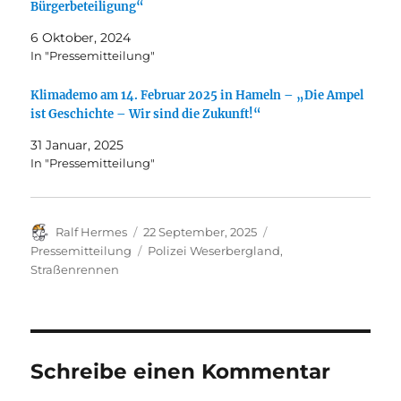
Bürgerbeteiligung“
6 Oktober, 2024
In "Pressemitteilung"
Klimademo am 14. Februar 2025 in Hameln – „Die Ampel
ist Geschichte – Wir sind die Zukunft!“
31 Januar, 2025
In "Pressemitteilung"
Autor
Veröffentlicht
Kategorien
Ralf Hermes
22 September, 2025
am
Schlagwörter
Pressemitteilung
Polizei Weserbergland
,
Straßenrennen
Schreibe einen Kommentar