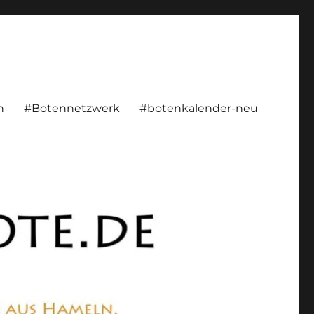
rsönlich, konstruktiv
n
#Botennetzwerk
#botenkalender-neu