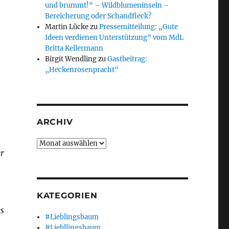
und brummt!“ – Wildblumeninseln –
Bereicherung oder Schandfleck?
Martin Lücke
zu
Pressemitteilung: „Gute
Ideen verdienen Unterstützung“ vom MdL
Britta Kellermann
Birgit Wendling
zu
Gastbeitrag:
„Heckenrosenpracht“
ARCHIV
Archiv
er
KATEGORIEN
s
#Lieblingsbaum
#Liebllingsbaum