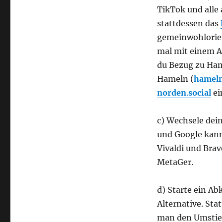
TikTok und alle
stattdessen das
gemeinwohlorient
mal mit einem 
du Bezug zu Ham
Hameln (
hamel
norden
.
social
ei
c) Wechsele dei
und Google kann
Vivaldi und Brav
MetaGer.
d) Starte ein Ab
Alternative. St
man den Umstieg 