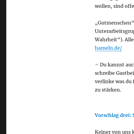
wollen, sind off
„Gutmenschen“. 
Unterarbeitsgru
Wahrheit“). Alle
hameln.de/
– Du kannst au
schreibe Gastbei
verlinke was du 
zu stärken.
Vorschlag
drei
:
Keiner von uns 