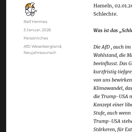
Hameln, 02.01.2
Schlechte.
Autor
Ralf Hermes
Veröffentlicht
3 Januar, 2026
Was ist das „Schl
am
Kategorien
Persönliches
Schlagwörter
AfD Weserbergland
,
Die AfD , auch im
Neujahrswunsch
Wohlstand, die M
beeinflusst. Das 
kurzfristig tiefg
von uns bewirken.
Klimawandel, das
die Trump-USA mi
Konzept einer lib
Stufe, auch wenn 
Trump-USA stehen
Stärkeren, für Ex