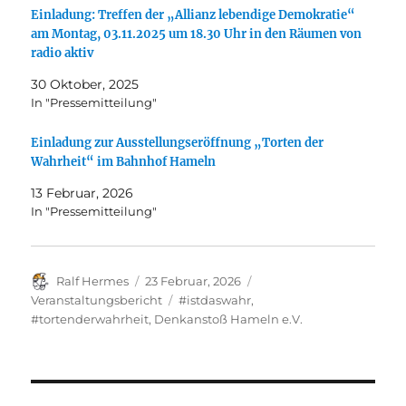
Einladung: Treffen der „Allianz lebendige Demokratie“
am Montag, 03.11.2025 um 18.30 Uhr in den Räumen von
radio aktiv
30 Oktober, 2025
In "Pressemitteilung"
Einladung zur Ausstellungseröffnung „Torten der
Wahrheit“ im Bahnhof Hameln
13 Februar, 2026
In "Pressemitteilung"
Autor
Veröffentlicht
Kategorien
Ralf Hermes
23 Februar, 2026
am
Schlagwörter
Veranstaltungsbericht
#istdaswahr
,
#tortenderwahrheit
,
Denkanstoß Hameln e.V.