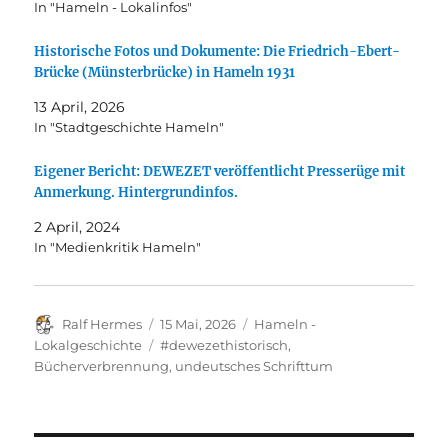
In "Hameln - Lokalinfos"
Historische Fotos und Dokumente: Die Friedrich-Ebert-
Brücke (Münsterbrücke) in Hameln 1931
13 April, 2026
In "Stadtgeschichte Hameln"
Eigener Bericht: DEWEZET veröffentlicht Presserüge mit
Anmerkung. Hintergrundinfos.
2 April, 2024
In "Medienkritik Hameln"
Autor
Veröffentlicht
Kategorien
Ralf Hermes
15 Mai, 2026
Hameln -
am
Schlagwörter
Lokalgeschichte
#dewezethistorisch
,
Bücherverbrennung
,
undeutsches Schrifttum