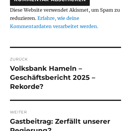
Diese Website verwendet Akismet, um Spam zu
reduzieren.
Erfahre, wie deine
Kommentardaten verarbeitet werden.
Beitragsnavigation
ZURÜCK
Volksbank Hameln –
Vorheriger
Beitrag:
Geschäftsbericht 2025 –
Rekorde?
WEITER
Gastbeitrag: Zerfällt unserer
Nächster
Beitrag:
Regierung?