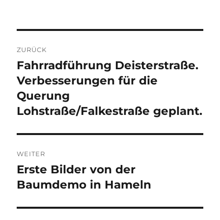
Beitragsnavigation
ZURÜCK
Fahrradführung Deisterstraße.
Vorheriger
Beitrag:
Verbesserungen für die
Querung
Lohstraße/Falkestraße geplant.
WEITER
Erste Bilder von der
Nächster
Beitrag:
Baumdemo in Hameln