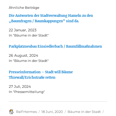
Ähnliche Beiträge
Die Antworten der Stadtverwaltung Hameln zu den
„Baumfragen / Baumkappungen“ sind da.
22 Januar, 2023
In "Bäume in der Stadt"
Parkplatzneubau Einsiedlerbach / Baumfällmaßnahmen
26 August, 2024
In "Bäume in der Stadt"
Presseinformation – Stadt will Bäume
Thiewall/Erichstraße retten
27 Juli, 2024
In "Pressemitteilung"
Autor
Veröffentlicht
Kategorien
Schla
Ralf Hermes
18 Juni, 2020
Bäume in der Stadt